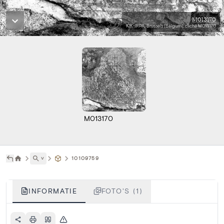
M013170
KIK-IRPA, Brussels (Belgium), cliché M013170
M013170
˅
10109759
INFORMATIE
FOTO'S (1)