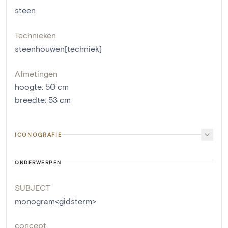
steen
Technieken
steenhouwen[techniek]
Afmetingen
hoogte
:
50
cm
breedte
:
53
cm
ICONOGRAFIE
ONDERWERPEN
SUBJECT
monogram<gidsterm>
concept