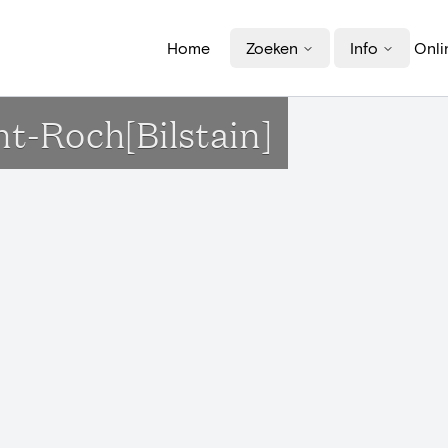
Home
Zoeken
Info
Onli
nt-Roch[Bilstain]