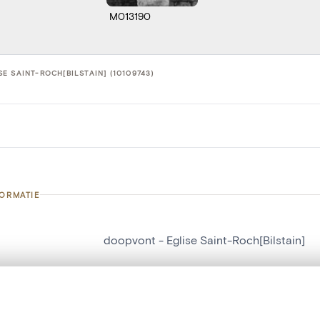
M013190
E SAINT-ROCH[BILSTAIN] (10109743)
FORMATIE
doopvont - Eglise Saint-Roch[Bilstain]
nummer
10109743
g
Eglise Saint-Roch[Bilstain]
t een schuifbalk om ze te vergelijken — met gesynchroniseerd zoomen 