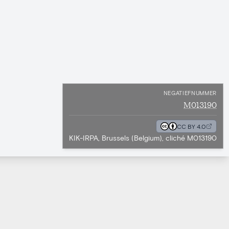
NEGATIEFNUMMER
M013190
CC BY 4.0
KIK-IRPA, Brussels (Belgium), cliché M013190