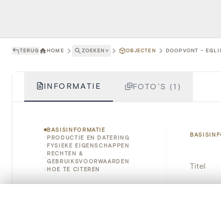
TERUG
HOME
ZOEKEN
˅
OBJECTEN
DOOPVONT - EGLIS
INFORMATIE
FOTO'S (1)
BASISINFORMATIE
BASISIN
PRODUCTIE EN DATERING
FYSIEKE EIGENSCHAPPEN
RECHTEN &
GEBRUIKSVOORWAARDEN
Titel
HOE TE CITEREN
Object
0/50 foto's
VERGELIJKINGSSET
Instellin
Zet je afbeeldingen naast elkaar, gelaagd of me