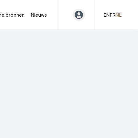
ne bronnen
Nieuws
EN
FR
NL