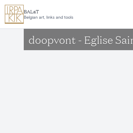
Ga naar hoofdinhoud
BALaT
Belgian art, links and tools
doopvont - Eglise Sai