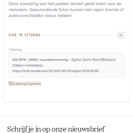
Deze toewijzing aan het publiek domein geldt enkel voor de
metadata. Geassocieerde foto's kunnen een eigen licentie of
auteursrechtelijke status hebben.
HOE TE CITEREN
Citering
KIK-IRPA. (1999). 
muurbetimmering - Eglise Saint-Roch[Bilstain]
[Object metadata]. 
https://hdl.handle.net/20.500.14037/object.10109735
Citering kopiëren
Schrijf je in op onze nieuwsbrief