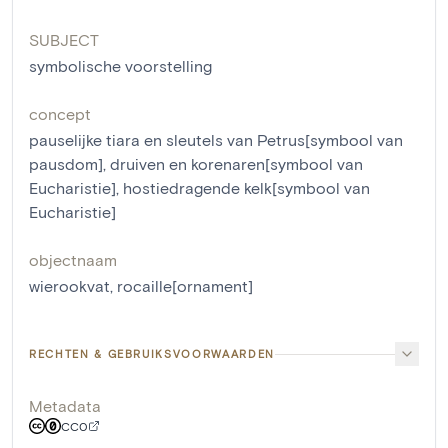
SUBJECT
symbolische voorstelling
concept
pauselijke tiara en sleutels van Petrus[symbool van
pausdom]
,
druiven en korenaren[symbool van
Eucharistie]
,
hostiedragende kelk[symbool van
Eucharistie]
objectnaam
wierookvat
,
rocaille[ornament]
RECHTEN & GEBRUIKSVOORWAARDEN
Metadata
CC0