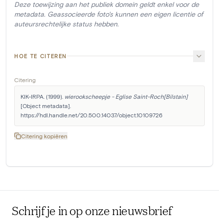
Deze toewijzing aan het publiek domein geldt enkel voor de
metadata. Geassocieerde foto's kunnen een eigen licentie of
auteursrechtelijke status hebben.
HOE TE CITEREN
Citering
KIK-IRPA. (1999). 
wierookscheepje - Eglise Saint-Roch[Bilstain]
[Object metadata]. 
https://hdl.handle.net/20.500.14037/object.10109726
Citering kopiëren
Schrijf je in op onze nieuwsbrief