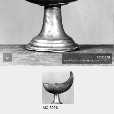
M013226
KIK-IRPA, Brussels (Belgium), cliché M013226
M013226