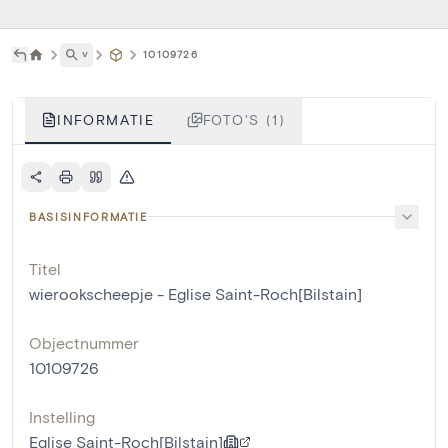
˅
10109726
INFORMATIE
FOTO'S (1)
BASISINFORMATIE
Titel
wierookscheepje - Eglise Saint-Roch[Bilstain]
Objectnummer
10109726
Instelling
Eglise Saint-Roch[Bilstain]