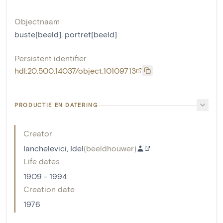
Objectnaam
buste[beeld]
,
portret[beeld]
Persistent identifier
hdl:20.500.14037/object.10109713
PRODUCTIE EN DATERING
Creator
Ianchelevici, Idel
(
beeldhouwer
)
Life dates
1909 - 1994
Creation date
1976