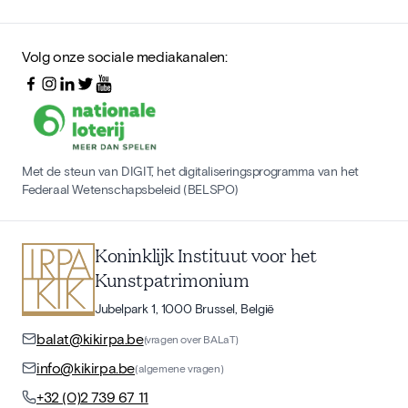
Volg onze sociale mediakanalen:
Met de steun van DIGIT, het digitaliseringsprogramma van het
Federaal Wetenschapsbeleid (BELSPO)
Koninklijk Instituut voor het
Kunstpatrimonium
Jubelpark 1, 1000 Brussel, België
balat@kikirpa.be
(vragen over BALaT)
info@kikirpa.be
(algemene vragen)
+32 (0)2 739 67 11