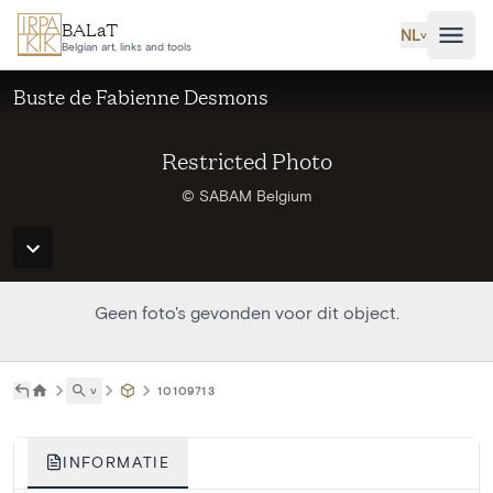
Ga naar hoofdinhoud
BALaT
NL
˅
Belgian art, links and tools
Buste de Fabienne Desmons
Restricted Photo
© SABAM Belgium
Geen foto's gevonden voor dit object.
˅
10109713
INFORMATIE