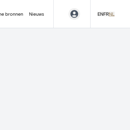
ne bronnen
Nieuws
EN
FR
NL