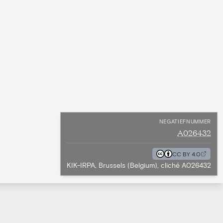
NEGATIEFNUMMER
A026432
CC BY 4.0
KIK-IRPA, Brussels (Belgium), cliché A026432