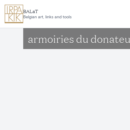
Ga naar hoofdinhoud
BALaT
Belgian art, links and tools
armoiries du donate