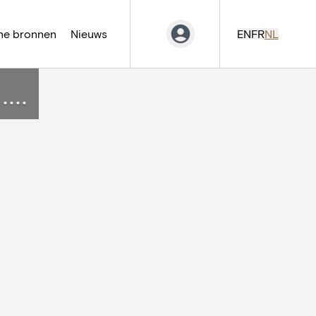
ne bronnen
Nieuws
EN
FR
NL
...