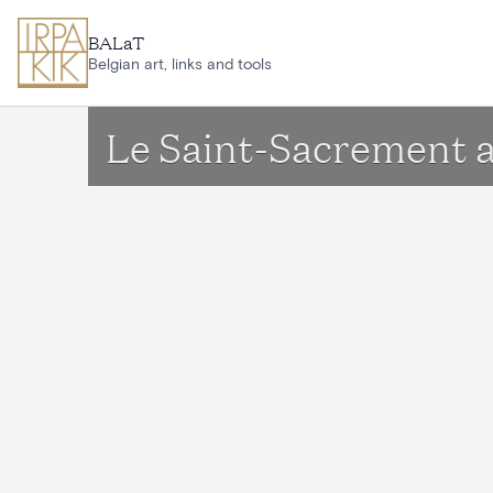
Ga naar hoofdinhoud
BALaT
Belgian art, links and tools
Le Saint-Sacrement a