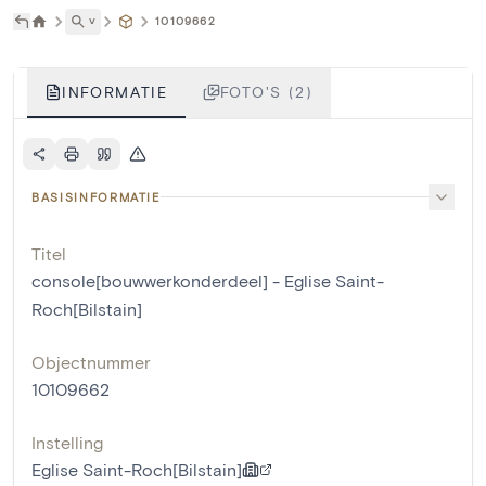
˅
10109662
INFORMATIE
FOTO'S (2)
BASISINFORMATIE
Titel
console[bouwwerkonderdeel] - Eglise Saint-
Roch[Bilstain]
Objectnummer
10109662
Instelling
Eglise Saint-Roch[Bilstain]