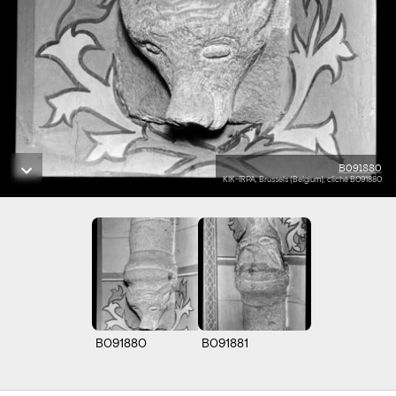
B091880
KIK-IRPA, Brussels (Belgium), cliché B091880
B091880
B091881