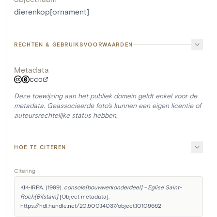
dierenkop[ornament]
RECHTEN & GEBRUIKSVOORWAARDEN
Metadata
CC0
Deze toewijzing aan het publiek domein geldt enkel voor de
metadata. Geassocieerde foto's kunnen een eigen licentie of
auteursrechtelijke status hebben.
HOE TE CITEREN
Citering
KIK-IRPA. (1999). 
console[bouwwerkonderdeel] - Eglise Saint-
Roch[Bilstain]
 [Object metadata]. 
https://hdl.handle.net/20.500.14037/object.10109662