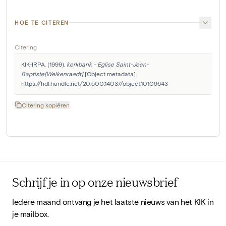
HOE TE CITEREN
Citering
KIK-IRPA. (1999). 
kerkbank - Eglise Saint-Jean-
Baptiste[Welkenraedt]
 [Object metadata]. 
https://hdl.handle.net/20.500.14037/object.10109643
Citering kopiëren
Schrijf je in op onze nieuwsbrief
Iedere maand ontvang je het laatste nieuws van het KIK in
je mailbox.