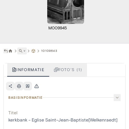
M009945
˅
10109643
INFORMATIE
FOTO'S (1)
BASISINFORMATIE
Titel
kerkbank - Eglise Saint-Jean-Baptiste[Welkenraedt]