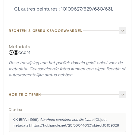
Cf. autres peintures : 10109627/629/630/631.
RECHTEN & GEBRUIKSVOORWAARDEN
Metadata
CC0
Deze toewijzing aan het publiek domein geldt enkel voor de
metadata. Geassocieerde foto's kunnen een eigen licentie of
auteursrechtelijke status hebben.
HOE TE CITEREN
Citering
KIK-IRPA. (1999). 
Abraham sacrifiant son fils Isaac
 [Object 
metadata]. https://hdl.handle.net/20.500.14037/object.10109628