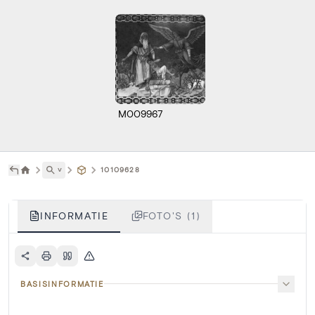
M009967
˅
10109628
INFORMATIE
FOTO'S (1)
BASISINFORMATIE