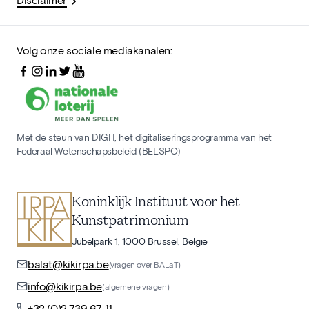
Volg onze sociale mediakanalen:
Met de steun van DIGIT, het digitaliseringsprogramma van het
Federaal Wetenschapsbeleid (BELSPO)
Koninklijk Instituut voor het
Kunstpatrimonium
Jubelpark 1, 1000 Brussel, België
balat@kikirpa.be
(vragen over BALaT)
info@kikirpa.be
(algemene vragen)
+32 (0)2 739 67 11