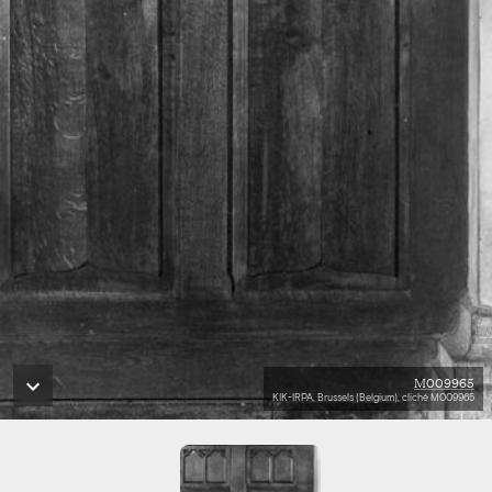
M009965
KIK-IRPA, Brussels (Belgium), cliché M009965