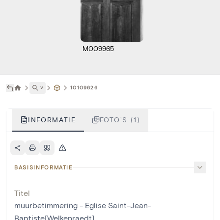
M009965
˅
10109626
INFORMATIE
FOTO'S (1)
BASISINFORMATIE
Titel
muurbetimmering - Eglise Saint-Jean-
Baptiste[Welkenraedt]