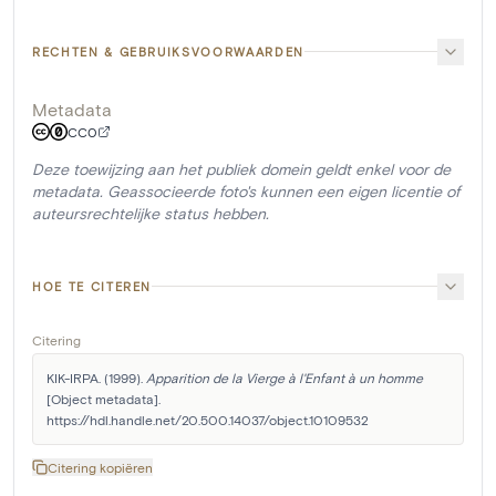
RECHTEN & GEBRUIKSVOORWAARDEN
Metadata
CC0
Deze toewijzing aan het publiek domein geldt enkel voor de
metadata. Geassocieerde foto's kunnen een eigen licentie of
auteursrechtelijke status hebben.
HOE TE CITEREN
Citering
KIK-IRPA. (1999). 
Apparition de la Vierge à l'Enfant à un homme
[Object metadata]. 
https://hdl.handle.net/20.500.14037/object.10109532
Citering kopiëren