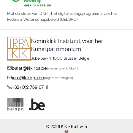
Met de steun van DIGIT, het digitaliseringsprogramma van het
Federaal Wetenschapsbeleid (BELSPO)
Koninklijk Instituut voor het
Kunstpatrimonium
Jubelpark 1, 1000 Brussel, België
balat@kikirpa.be
(vragen over BALaT)
info@kikirpa.be
(algemene vragen)
+32 (0)2 739 67 11
©
2026
KIK
- Built with