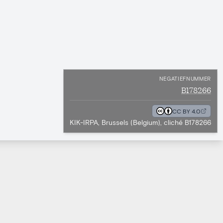
NEGATIEFNUMMER
B178266
CC BY 4.0
KIK-IRPA, Brussels (Belgium), cliché B178266