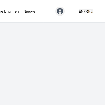
ne bronnen
Nieuws
EN
FR
NL