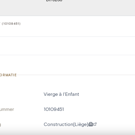
 (10109451)
FORMATIE
Vierge à l'Enfant
nummer
10109451
g
Construction[Liège]