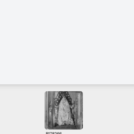
B178266