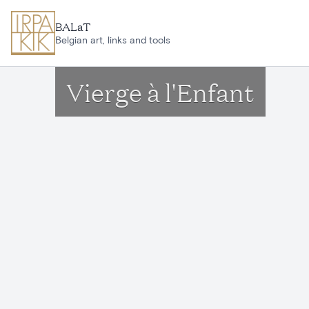
Ga naar hoofdinhoud
BALaT
Belgian art, links and tools
Vierge à l'Enfant