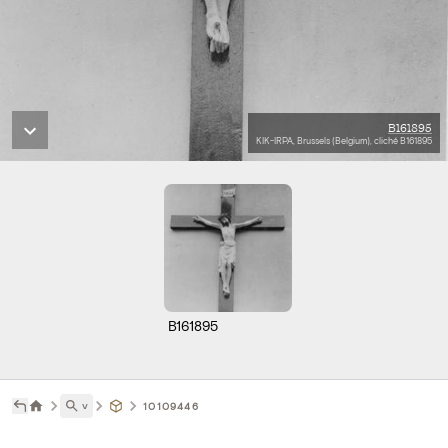
B161895
KIK-IRPA, Brussels (Belgium), cliché B161895
B161895
˅
10109446