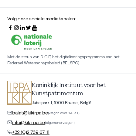
Volg onze sociale mediakanalen:
Met de steun van DIGIT, het digitaliseringsprogramma van het
Federaal Wetenschapsbeleid (BELSPO)
Koninklijk Instituut voor het
Kunstpatrimonium
Jubelpark 1, 1000 Brussel, België
balat@kikirpa.be
(vragen over BALaT)
info@kikirpa.be
(algemene vragen)
+32 (0)2 739 67 11