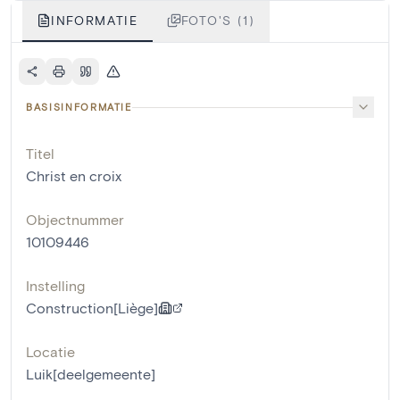
INFORMATIE
FOTO'S (1)
BASISINFORMATIE
Titel
Christ en croix
Objectnummer
10109446
Instelling
Construction[Liège]
Locatie
Luik[deelgemeente]