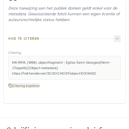
Deze toewijzing aan het publiek domein geldt enkel voor de
metadata. Geassocieerde foto's kunnen een eigen licentie of
auteursrechtelijke status hebben.
HOE TE CITEREN
Citering
KIK-IRPA. (1999). 
objectfragment - Eglise Saint-Georges[Henri-
Chapelle]
 [Object metadata]. 
https://hdl.handle.net/20.500.14037/object.10109432
Citering kopiëren