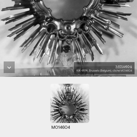
M014604
KIK-IRPA, Brussels (Belgium), cliché M014604
M014604