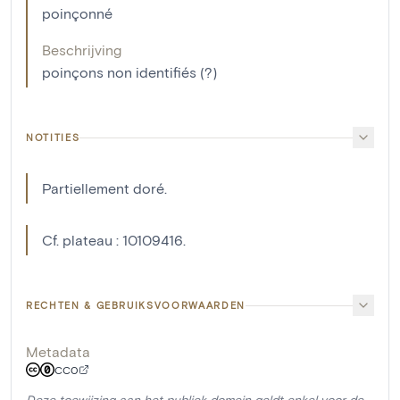
poinçonné
Beschrijving
poinçons non identifiés (?)
NOTITIES
Partiellement doré.
Cf. plateau : 10109416.
RECHTEN & GEBRUIKSVOORWAARDEN
Metadata
CC0
Deze toewijzing aan het publiek domein geldt enkel voor de