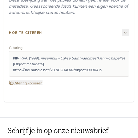
metadata. Geassocieerde foto's kunnen een eigen licentie of
auteursrechtelijke status hebben.
HOE TE CITEREN
Citering
KIK-IRPA. (1999). 
misampul - Eglise Saint-Georges[Henri-Chapelle]
[Object metadata]. 
https://hdl.handle.net/20.500.14037/object.10109415
Citering kopiëren
Schrijf je in op onze nieuwsbrief