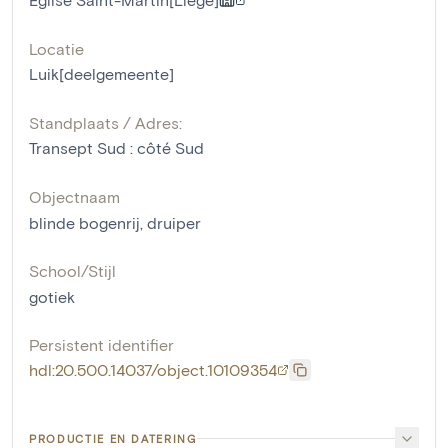
Locatie
Luik[deelgemeente]
Standplaats / Adres:
Transept Sud : côté Sud
Objectnaam
blinde bogenrij
,
druiper
School/Stijl
gotiek
Persistent identifier
hdl:20.500.14037/object.10109354
PRODUCTIE EN DATERING