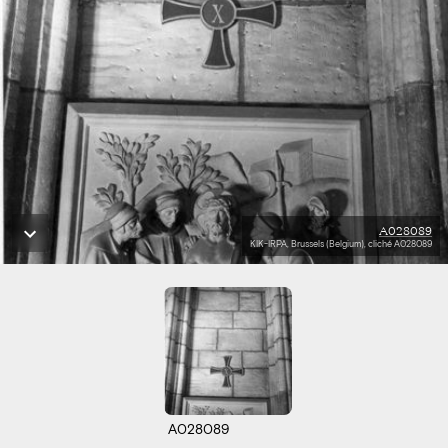
A028089
KIK-IRPA, Brussels (Belgium), cliché A028089
A028089