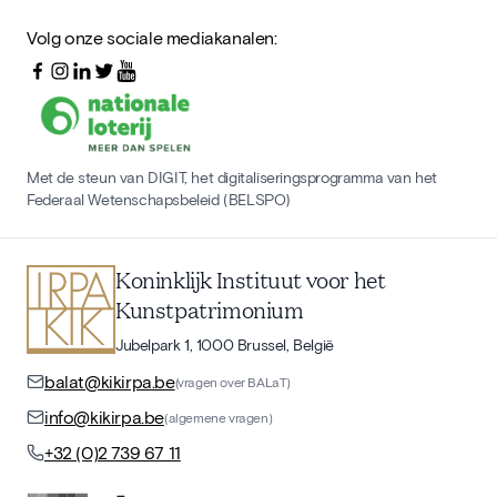
Volg onze sociale mediakanalen:
Met de steun van DIGIT, het digitaliseringsprogramma van het
Federaal Wetenschapsbeleid (BELSPO)
Koninklijk Instituut voor het
Kunstpatrimonium
Jubelpark 1, 1000 Brussel, België
balat@kikirpa.be
(vragen over BALaT)
info@kikirpa.be
(algemene vragen)
+32 (0)2 739 67 11