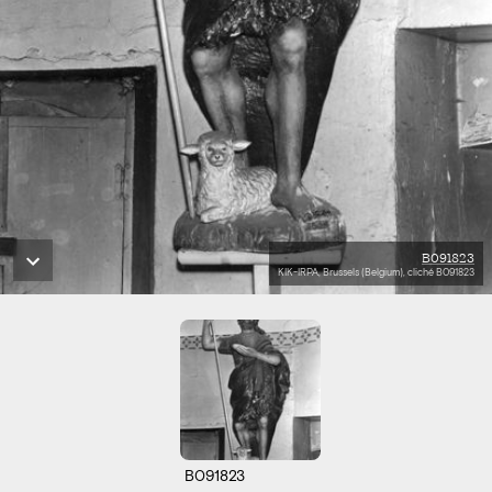
B091823
KIK-IRPA, Brussels (Belgium), cliché B091823
B091823