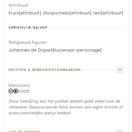
Attribuut
kruis[attribuut]
,
doopschelp[attribuut]
,
lam[attribuut]
CHRISTELIJK GELOOF
Religieuze figuren
Johannes de Doper[kluizenaar-personage]
RECHTEN & GEBRUIKSVOORWAARDEN
Metadata
CC0
Deze toewijzing aan het publiek domein geldt enkel voor de
metadata. Geassocieerde foto's kunnen een eigen licentie of
auteursrechtelijke status hebben.