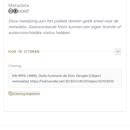
Metadata
CC0
Deze toewijzing aan het publiek domein geldt enkel voor de
metadata. Geassocieerde foto's kunnen een eigen licentie of
auteursrechtelijke status hebben.
HOE TE CITEREN
Citering
KIK-IRPA. (1999). 
Dalle funéraire de Dion Dengler
 [Object 
metadata]. https://hdl.handle.net/20.500.14037/object.10109313
Citering kopiëren