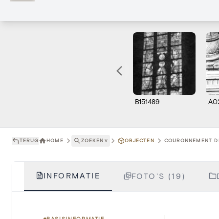
B151489
A0
TERUG
HOME
ZOEKEN
˅
OBJECTEN
COURONNEMENT DE 
INFORMATIE
FOTO'S (19)
BASISINFORMATIE