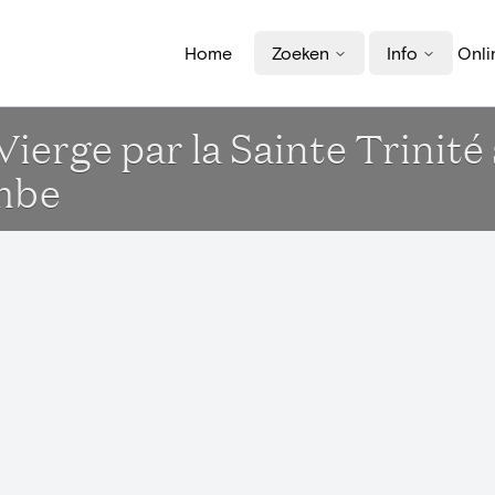
Home
Zoeken
Info
Onli
erge par la Sainte Trinité 
ombe