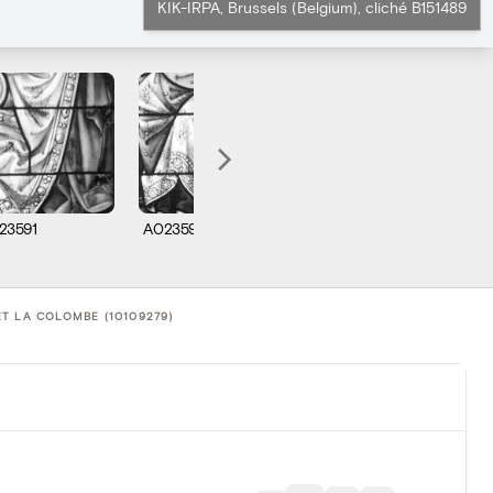
KIK-IRPA, Brussels (Belgium), cliché B151489
23591
A023593
A023594
A0
T LA COLOMBE (10109279)