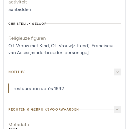
activiteit
aanbidden
CHRISTELIJK GELOOF
Religieuze figuren
O.L.Vrouw met Kind
,
O.L.Vrouw[zittend]
,
Franciscus
van Assisi[minderbroeder-personage]
NOTITIES
restauration après 1892
RECHTEN & GEBRUIKSVOORWAARDEN
Metadata