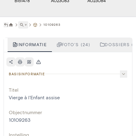
B151478
A023083
A023084
A023
˅
10109263
INFORMATIE
FOTO'S (24)
DOSSIERS (2
BASISINFORMATIE
Titel
Vierge à l'Enfant assise
Objectnummer
10109263
Instelling