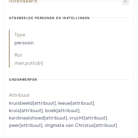
ICONOGRAFIE
AFGEBEELDE PERSONEN EN INSTELLINGEN
Type
persoon
Rol
man
,
putto[n]
ONDERWERPEN
Attribuut
kruisbeeld[attribuut]
,
leeuw[attribuut]
,
kruis[attribuut]
,
boek[attribuut]
,
kardinaalshoed[attribuut]
,
vrucht[attribuut]
,
peer[attribuut]
,
stigmata van Christus[attribuut]