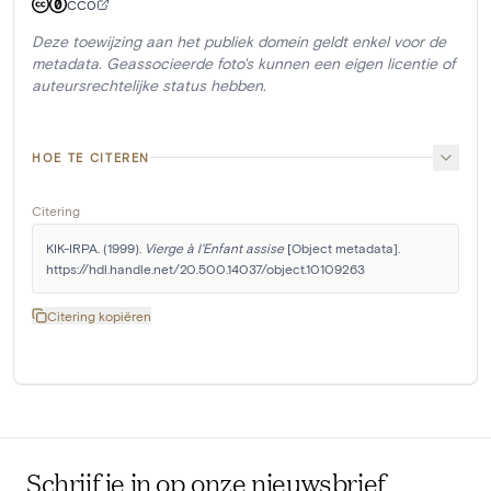
CC0
Deze toewijzing aan het publiek domein geldt enkel voor de
metadata. Geassocieerde foto's kunnen een eigen licentie of
auteursrechtelijke status hebben.
HOE TE CITEREN
Citering
KIK-IRPA. (1999). 
Vierge à l'Enfant assise
 [Object metadata]. 
https://hdl.handle.net/20.500.14037/object.10109263
Citering kopiëren
Schrijf je in op onze nieuwsbrief