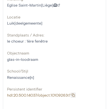
Eglise Saint-Martin[Liège]
Locatie
Luik[deelgemeente]
Standplaats / Adres:
le choeur : 1ère fenêtre
Objectnaam
glas-in-loodraam
School/Stijl
Renaissance[n]
Persistent identifier
hdl:20.500.14037/object.10109263