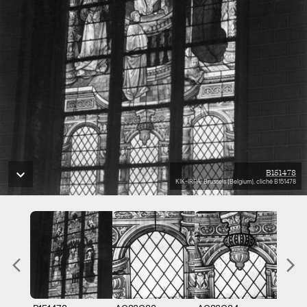
B151478
KIK-IRPA, Brussels (Belgium), cliché B151478