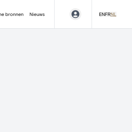
ne bronnen
Nieuws
EN
FR
NL