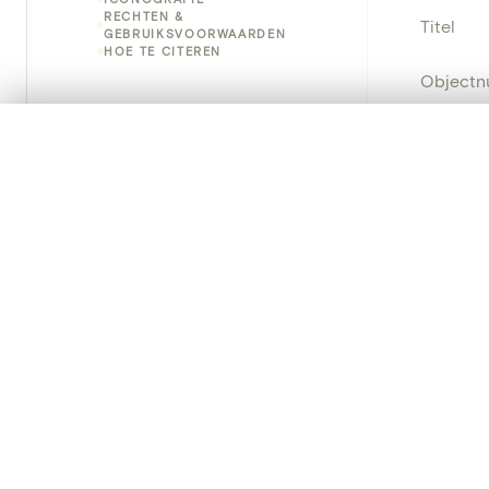
RECHTEN &
Titel
GEBRUIKSVOORWAARDEN
HOE TE CITEREN
Object
Instellin
0/50 foto's
VERGELIJKINGSSET
Zet je afbeeldingen naast elkaar, gelaagd of me
Locatie
Je kunt deze set altijd opnieuw openen via “Mijn set” in 
Object
Je vergelijki
Persisten
Alles wissen
PRODUCT
Creat