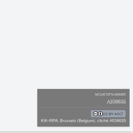
NEGATIEFNUMMER
A108635
CC BY 4.0
KIK-IRPA, Brussels (Belgium), cliché A108635