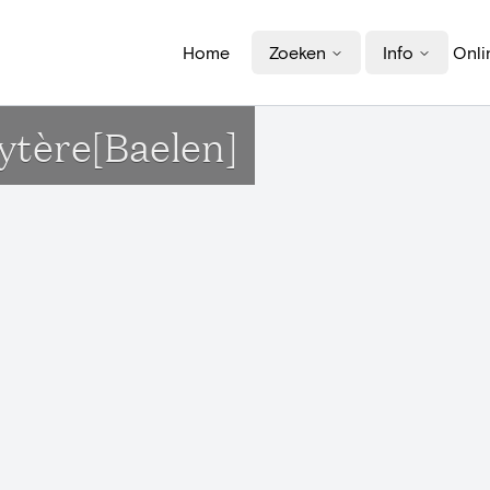
Home
Zoeken
Info
Onli
ytère[Baelen]