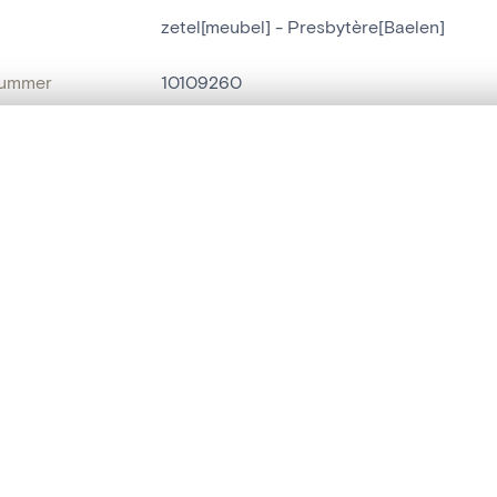
zetel[meubel] - Presbytère[Baelen]
nummer
10109260
g
Presbytère[Baelen]
t een schuifbalk om ze te vergelijken — met gesynchroniseerd zoomen 
Baelen[localité]
het menu.
naam
zetel[meubel]
ngsset is leeg. Voeg foto's toe vanuit zoekresultaten of detailpagina's o
t identifier
hdl:20.500.14037/object.10109260
IE EN DATERING
or
inconnu
(
schrijnwerker
)