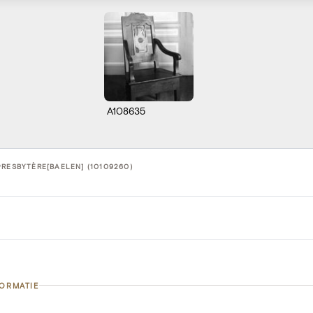
A108635
PRESBYTÈRE[BAELEN] (10109260)
FORMATIE