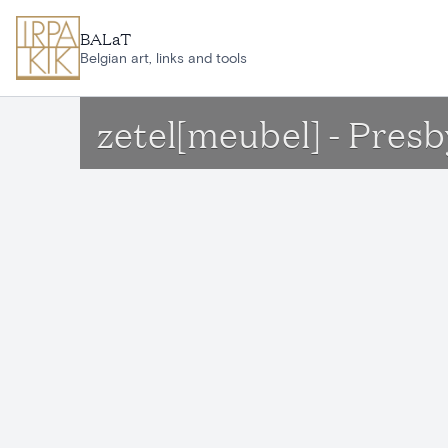
Ga naar hoofdinhoud
BALaT
Belgian art, links and tools
zetel[meubel] - Presb