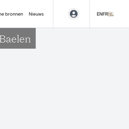
ne bronnen
Nieuws
EN
FR
NL
 Baelen