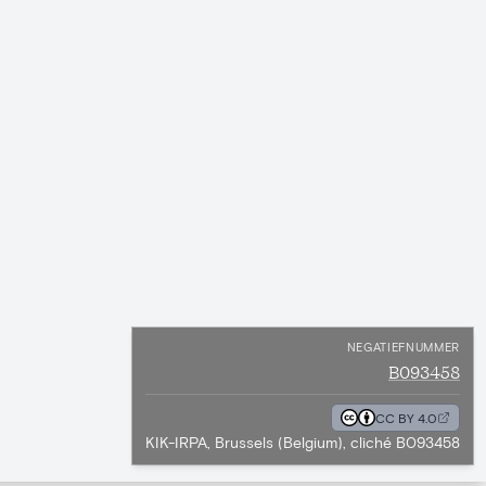
NEGATIEFNUMMER
B093458
CC BY 4.0
KIK-IRPA, Brussels (Belgium), cliché B093458