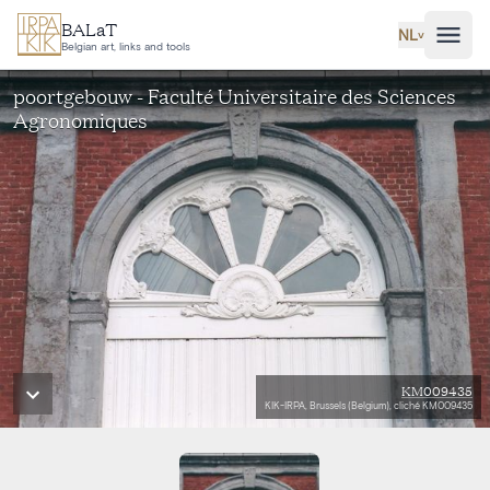
Ga naar hoofdinhoud
BALaT
NL
˅
Belgian art, links and tools
poortgebouw - Faculté Universitaire des Sciences
Agronomiques
KM009435
KIK-IRPA, Brussels (Belgium), cliché KM009435