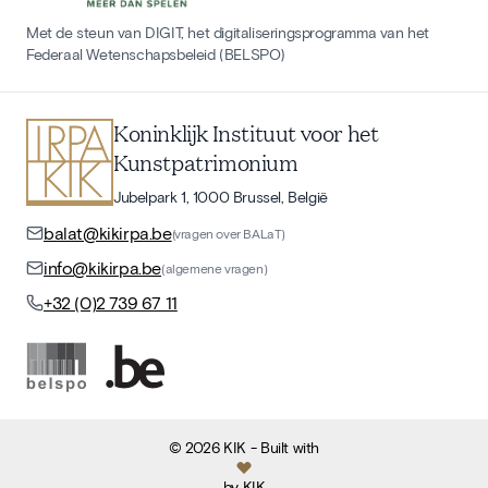
Met de steun van DIGIT, het digitaliseringsprogramma van het
Federaal Wetenschapsbeleid (BELSPO)
Koninklijk Instituut voor het
Kunstpatrimonium
Jubelpark 1, 1000 Brussel, België
balat@kikirpa.be
(vragen over BALaT)
info@kikirpa.be
(algemene vragen)
+32 (0)2 739 67 11
©
2026
KIK
- Built with
by
KIK