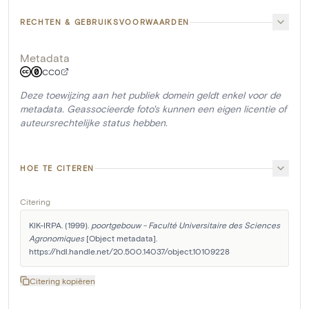
RECHTEN & GEBRUIKSVOORWAARDEN
Metadata
CC0
Deze toewijzing aan het publiek domein geldt enkel voor de
metadata. Geassocieerde foto's kunnen een eigen licentie of
auteursrechtelijke status hebben.
HOE TE CITEREN
Citering
KIK-IRPA. (1999). 
poortgebouw - Faculté Universitaire des Sciences 
Agronomiques
 [Object metadata]. 
https://hdl.handle.net/20.500.14037/object.10109228
Citering kopiëren