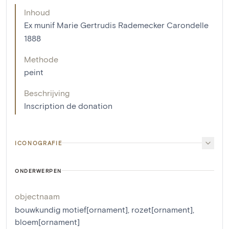
Inhoud
Ex munif Marie Gertrudis Rademecker Carondelle
1888
Methode
peint
Beschrijving
Inscription de donation
ICONOGRAFIE
ONDERWERPEN
objectnaam
bouwkundig motief[ornament]
,
rozet[ornament]
,
bloem[ornament]