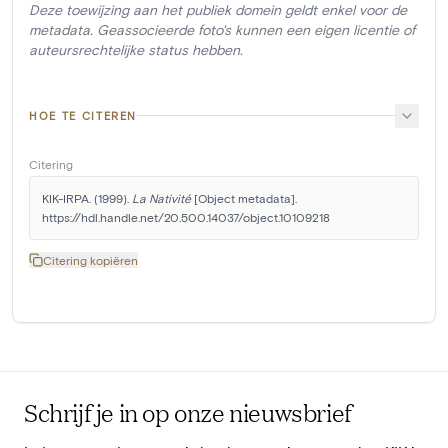
Deze toewijzing aan het publiek domein geldt enkel voor de
metadata. Geassocieerde foto's kunnen een eigen licentie of
auteursrechtelijke status hebben.
HOE TE CITEREN
Citering
KIK-IRPA. (1999). 
La Nativité
 [Object metadata]. 
https://hdl.handle.net/20.500.14037/object.10109218
Citering kopiëren
Schrijf je in op onze nieuwsbrief