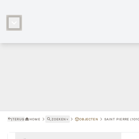
TERUG
HOME
ZOEKEN
˅
OBJECTEN
SAINT PIERRE (101