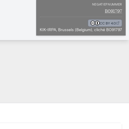
NEGATIEFNUMMER
B091797
CC BY 4.0
KIK-IRPA, Brussels (Belgium), cliché B091797