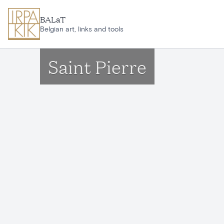
Ga naar hoofdinhoud
BALaT
Belgian art, links and tools
Saint Pierre