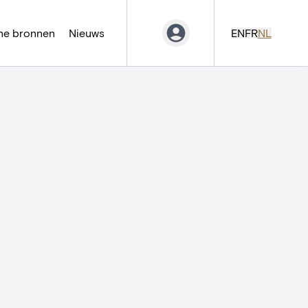
ne bronnen
Nieuws
EN
FR
NL