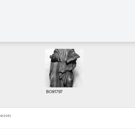
B091797
09205)