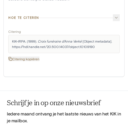
HOE TE CITEREN
Citering
KIK-IRPA. (1999). 
Croix funéraire d'Anna Verké
 [Object metadata]. 
https://hdl.handle.net/20.500.14037/object.10109190
Citering kopiëren
Schrijf je in op onze nieuwsbrief
Iedere maand ontvang je het laatste nieuws van het KIK in
je mailbox.