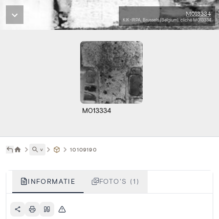
M013334
KIK-IRPA, Brussels (Belgium), cliché M013334
M013334
˅
10109190
INFORMATIE
FOTO'S (1)