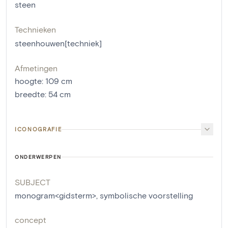
steen
Technieken
steenhouwen[techniek]
Afmetingen
hoogte
:
109
cm
breedte
:
54
cm
ICONOGRAFIE
ONDERWERPEN
SUBJECT
monogram<gidsterm>
,
symbolische voorstelling
concept