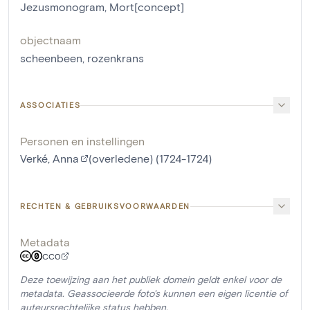
Jezusmonogram
,
Mort[concept]
objectnaam
scheenbeen
,
rozenkrans
ASSOCIATIES
Personen en instellingen
Verké, Anna
(overledene) (1724-1724)
RECHTEN & GEBRUIKSVOORWAARDEN
Metadata
CC0
Deze toewijzing aan het publiek domein geldt enkel voor de
metadata. Geassocieerde foto's kunnen een eigen licentie of
auteursrechtelijke status hebben.