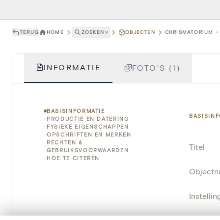
TERUG
HOME
ZOEKEN
˅
OBJECTEN
CHRISMATORIUM - 
INFORMATIE
FOTO'S (1)
BASISINFORMATIE
BASISIN
PRODUCTIE EN DATERING
FYSIEKE EIGENSCHAPPEN
OPSCHRIFTEN EN MERKEN
RECHTEN &
Titel
GEBRUIKSVOORWAARDEN
HOE TE CITEREN
Object
Instellin