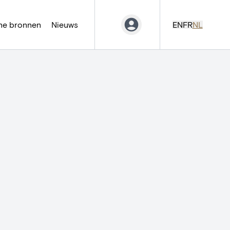
ne bronnen
Nieuws
EN
FR
NL