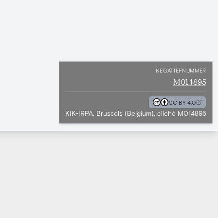
NEGATIEFNUMMER
M014895
CC BY 4.0
KIK-IRPA, Brussels (Belgium), cliché M014895