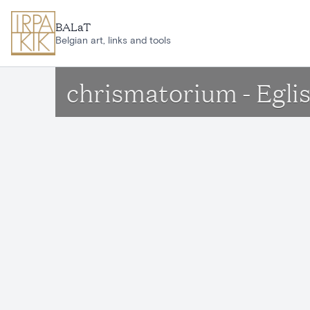
Ga naar hoofdinhoud
BALaT
Belgian art, links and tools
chrismatorium - Eglis