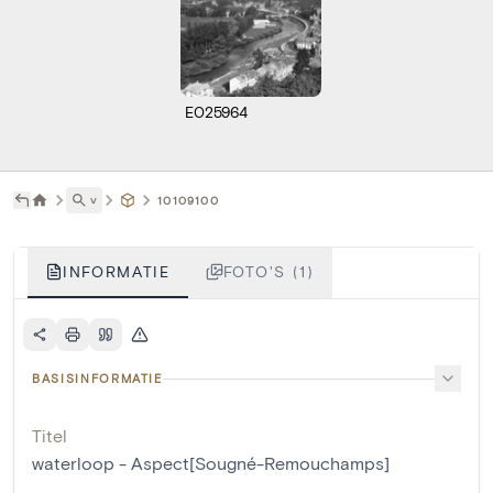
E025964
˅
10109100
INFORMATIE
FOTO'S (1)
BASISINFORMATIE
Titel
waterloop - Aspect[Sougné-Remouchamps]