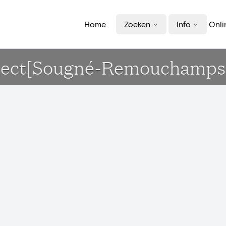
Home
Zoeken
Info
Onli
Aspect[Sougné-Remouchamps