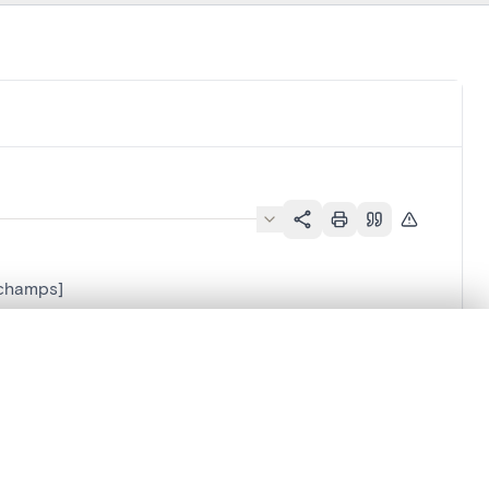
uchamps]
en verschuiven.
m te beginnen.