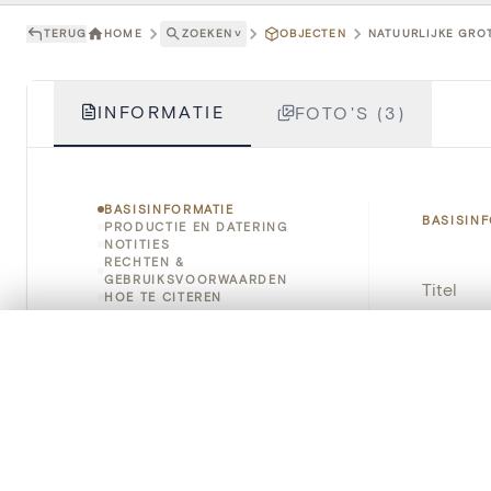
TERUG
HOME
ZOEKEN
˅
OBJECTEN
NATUURLIJKE GRO
INFORMATIE
FOTO'S (3)
BASISINFORMATIE
BASISIN
PRODUCTIE EN DATERING
NOTITIES
RECHTEN &
GEBRUIKSVOORWAARDEN
Titel
HOE TE CITEREN
Object
0/50 foto's
VERGELIJKINGSSET
Zet je afbeeldingen naast elkaar, gelaagd of me
Instellin
Je kunt deze set altijd opnieuw openen via “Mijn set” in 
Locatie
Je vergelijki