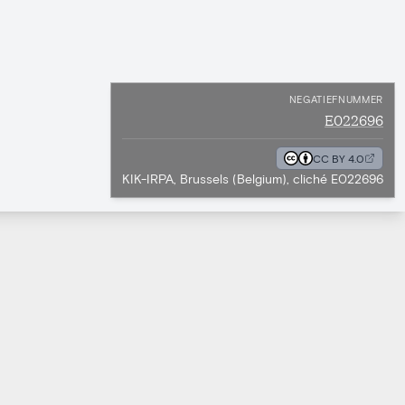
NEGATIEFNUMMER
E022696
CC BY 4.0
KIK-IRPA, Brussels (Belgium), cliché E022696