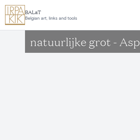
Ga naar hoofdinhoud
BALaT
Belgian art, links and tools
natuurlijke grot - 