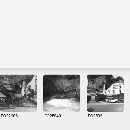
E022696
E025949
E025961