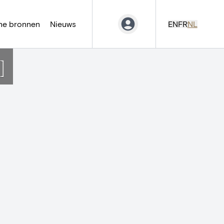
ne bronnen
Nieuws
EN
FR
NL
]