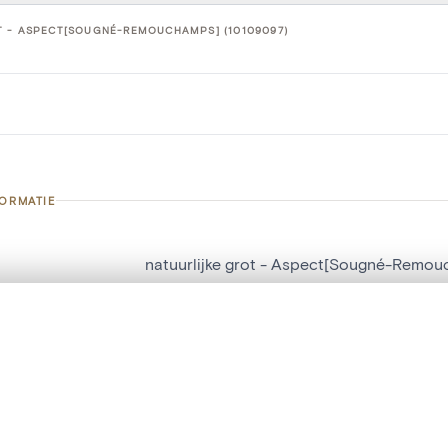
T - ASPECT[SOUGNÉ-REMOUCHAMPS] (10109097)
FORMATIE
natuurlijke grot - Aspect[Sougné-Remo
nummer
10109097
t een schuifbalk om ze te vergelijken — met gesynchroniseerd zoomen 
g
Aspect[Sougné-Remouchamps]
het menu.
Sougné-Remouchamps
ngsset is leeg. Voeg foto's toe vanuit zoekresultaten of detailpagina's o