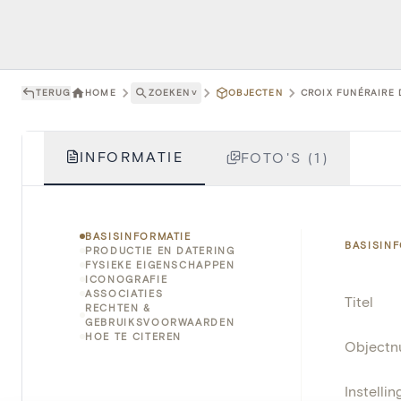
TERUG
HOME
ZOEKEN
˅
OBJECTEN
CROIX FUNÉRAIRE D
INFORMATIE
FOTO'S (1)
BASISINFORMATIE
BASISIN
PRODUCTIE EN DATERING
FYSIEKE EIGENSCHAPPEN
ICONOGRAFIE
ASSOCIATIES
Titel
RECHTEN &
GEBRUIKSVOORWAARDEN
HOE TE CITEREN
Object
Instellin