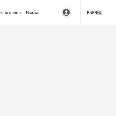
ne bronnen
Nieuws
EN
FR
NL