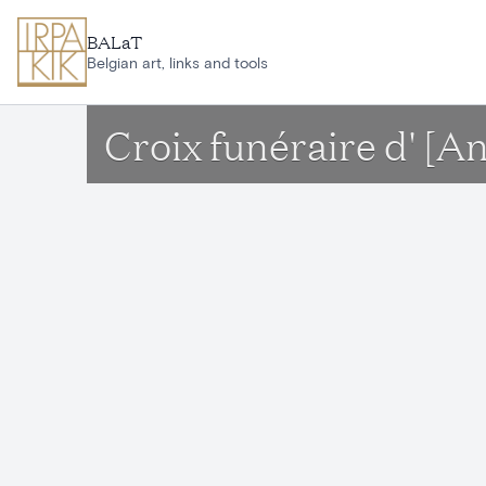
Ga naar hoofdinhoud
BALaT
Belgian art, links and tools
Croix funéraire d' [An