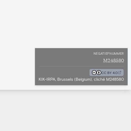
NEGATIEFNUMMER
M248580
CC BY 4.0
KIK-IRPA, Brussels (Belgium), cliché M248580