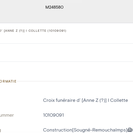
M248580
' [ANNE Z (?)] I COLLETTE (10109091)
FORMATIE
Croix funéraire d' [Anne Z (?)] I Collette
nummer
10109091
g
Construction[Sougné-Remouchalmps]