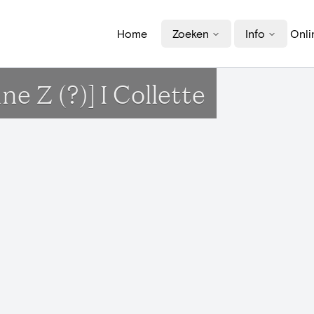
Home
Zoeken
Info
Onli
ne Z (?)] I Collette