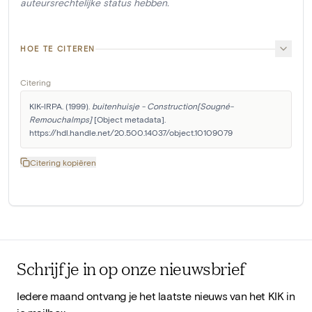
auteursrechtelijke status hebben.
HOE TE CITEREN
Citering
KIK-IRPA. (1999). 
buitenhuisje - Construction[Sougné-
Remouchalmps]
 [Object metadata]. 
https://hdl.handle.net/20.500.14037/object.10109079
Citering kopiëren
Schrijf je in op onze nieuwsbrief
Iedere maand ontvang je het laatste nieuws van het KIK in