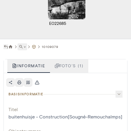
E022685
˅
10109079
INFORMATIE
FOTO'S (1)
BASISINFORMATIE
Titel
buitenhuisje - Construction[Sougné-Remouchalmps]
Objectnummer