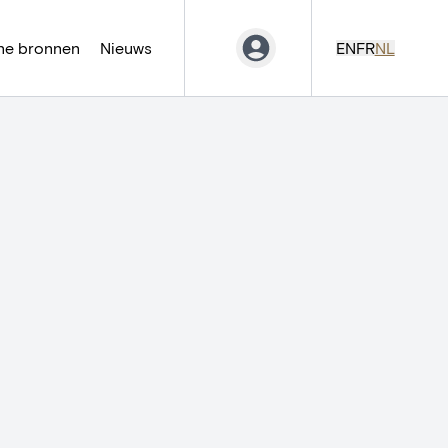
ne bronnen
Nieuws
EN
FR
NL