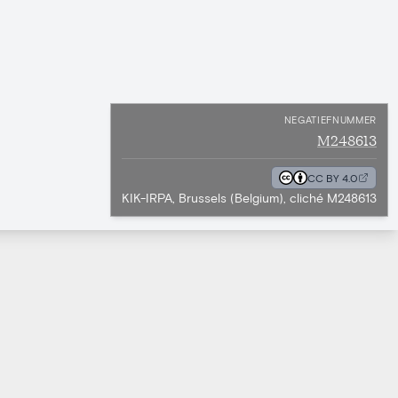
NEGATIEFNUMMER
M248613
CC BY 4.0
KIK-IRPA, Brussels (Belgium), cliché M248613