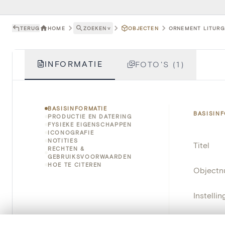
TERUG
HOME
ZOEKEN
˅
OBJECTEN
ORNEMENT LITURGI
INFORMATIE
FOTO'S (1)
BASISINFORMATIE
BASISIN
PRODUCTIE EN DATERING
FYSIEKE EIGENSCHAPPEN
ICONOGRAFIE
NOTITIES
Titel
RECHTEN &
GEBRUIKSVOORWAARDEN
HOE TE CITEREN
Object
Instellin
Locatie