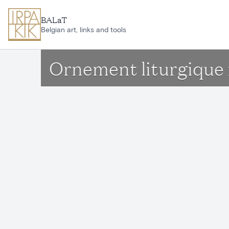
Ga naar hoofdinhoud
BALaT
Belgian art, links and tools
Ornement liturgique 