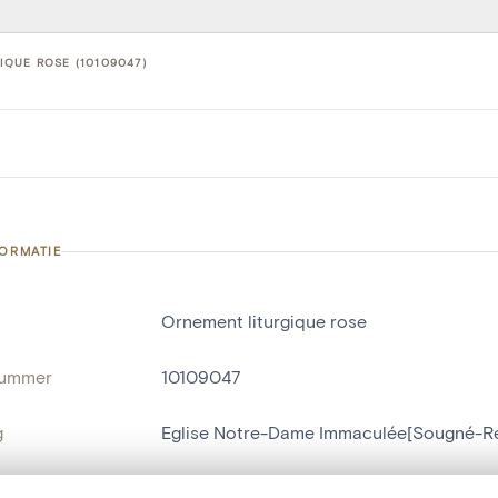
QUE ROSE (10109047)
FORMATIE
Ornement liturgique rose
nummer
10109047
g
Eglise Notre-Dame Immaculée[Sougné-
Sougné-Remouchamps