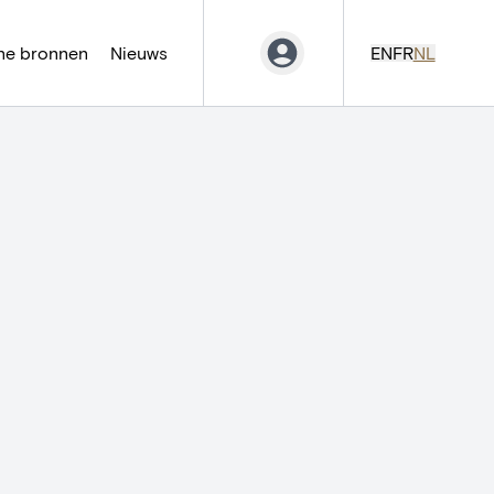
ne bronnen
Nieuws
EN
FR
NL