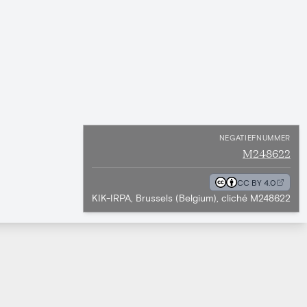
NEGATIEFNUMMER
M248622
CC BY 4.0
KIK-IRPA, Brussels (Belgium), cliché M248622