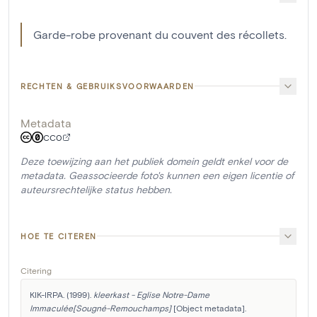
Garde-robe provenant du couvent des récollets.
RECHTEN & GEBRUIKSVOORWAARDEN
Metadata
CC0
Deze toewijzing aan het publiek domein geldt enkel voor de
metadata. Geassocieerde foto's kunnen een eigen licentie of
auteursrechtelijke status hebben.
HOE TE CITEREN
Citering
KIK-IRPA. (1999). 
kleerkast - Eglise Notre-Dame 
Immaculée[Sougné-Remouchamps]
 [Object metadata]. 