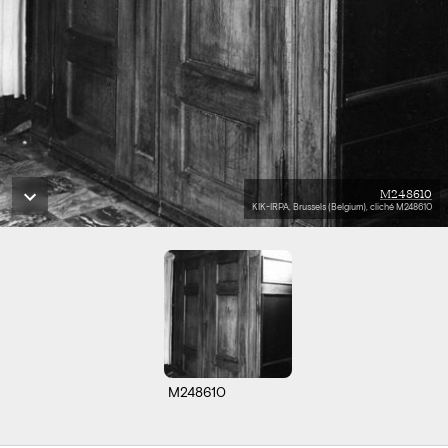
M248610
KIK-IRPA, Brussels (Belgium), cliché M248610
M248610