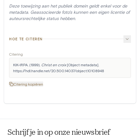
Deze toewijzing aan het publiek domein geldt enkel voor de
metadata. Geassocieerde foto's kunnen een eigen licentie of
auteursrechtelijke status hebben.
HOE TE CITEREN
Citering
KIK-IRPA. (1999). 
Christ en croix
 [Object metadata]. 
https://hdl.handle.net/20.500.14037/object.10108948
Citering kopiëren
Schrijf je in op onze nieuwsbrief