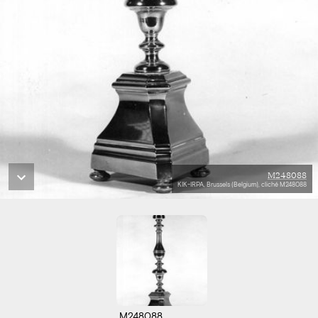
M248088
KIK-IRPA, Brussels (Belgium), cliché M248088
M248088