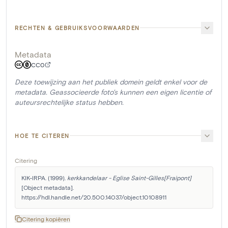
RECHTEN & GEBRUIKSVOORWAARDEN
Metadata
CC0
Deze toewijzing aan het publiek domein geldt enkel voor de
metadata. Geassocieerde foto's kunnen een eigen licentie of
auteursrechtelijke status hebben.
HOE TE CITEREN
Citering
KIK-IRPA. (1999). 
kerkkandelaar - Eglise Saint-Gilles[Fraipont]
[Object metadata]. 
https://hdl.handle.net/20.500.14037/object.10108911
Citering kopiëren