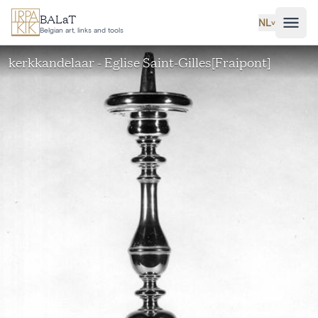
Ga naar hoofdinhoud
BALaT
NL
˅
Belgian art, links and tools
kerkkandelaar - Eglise Saint-Gilles[Fraipont]