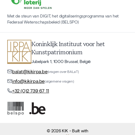
Met de steun van DIGIT, het digitaliseringsprogramma van het
Federaal Wetenschapsbeleid (BELSPO)
Koninklijk Instituut voor het
Kunstpatrimonium
Jubelpark 1, 1000 Brussel, België
balat@kikirpa.be
(vragen over BALaT)
info@kikirpa.be
(algemene vragen)
+32 (0)2 739 67 11
©
2026
KIK
- Built with