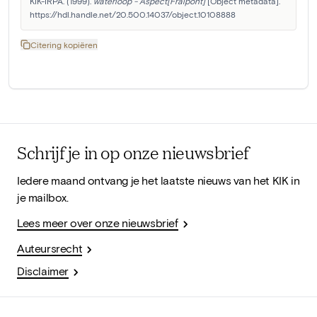
KIK-IRPA. (1999). 
waterloop - Aspect[Fraipont]
 [Object metadata]. 
https://hdl.handle.net/20.500.14037/object.10108888
Citering kopiëren
Schrijf je in op onze nieuwsbrief
Iedere maand ontvang je het laatste nieuws van het KIK in
je mailbox.
Lees meer over onze nieuwsbrief
Auteursrecht
Disclaimer