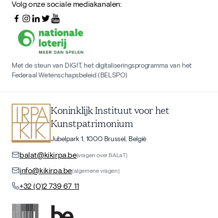
Volg onze sociale mediakanalen:
Met de steun van DIGIT, het digitaliseringsprogramma van het
Federaal Wetenschapsbeleid (BELSPO)
Koninklijk Instituut voor het
Kunstpatrimonium
Jubelpark 1, 1000 Brussel, België
balat@kikirpa.be
(vragen over BALaT)
info@kikirpa.be
(algemene vragen)
+32 (0)2 739 67 11