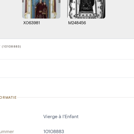
X063981
M248456
 (10108883)
FORMATIE
Vierge à l'Enfant
nummer
10108883