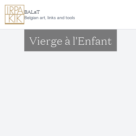
Ga naar hoofdinhoud
BALaT
Belgian art, links and tools
Vierge à l'Enfant