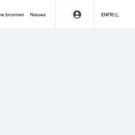
ne bronnen
Nieuws
EN
FR
NL