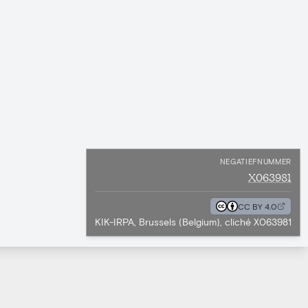
NEGATIEFNUMMER
X063981
CC BY 4.0
KIK-IRPA, Brussels (Belgium), cliché X063981