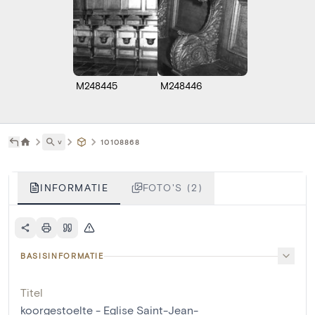
M248445
M248446
˅
10108868
INFORMATIE
FOTO'S (2)
BASISINFORMATIE
Titel
koorgestoelte - Eglise Saint-Jean-