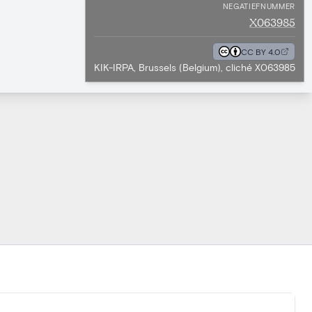
NEGATIEFNUMMER
X063985
CC BY 4.0
KIK-IRPA, Brussels (Belgium), cliché X063985