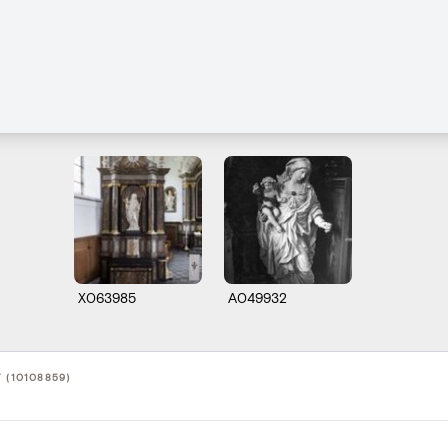
X063985
A049932
 (10108859)