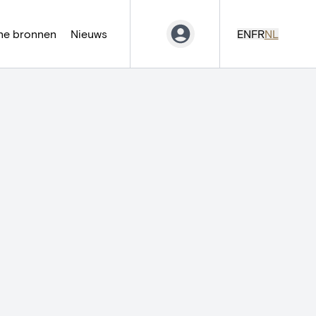
ne bronnen
Nieuws
EN
FR
NL