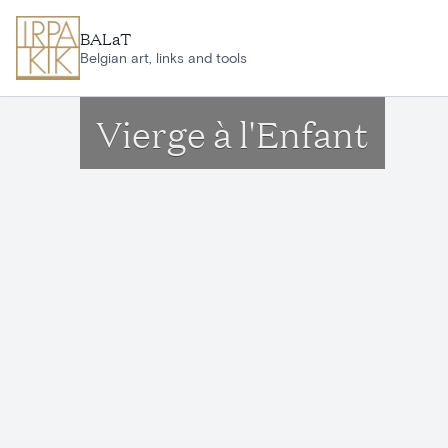
Ga naar hoofdinhoud
BALaT
Belgian art, links and tools
Vierge à l'Enfant