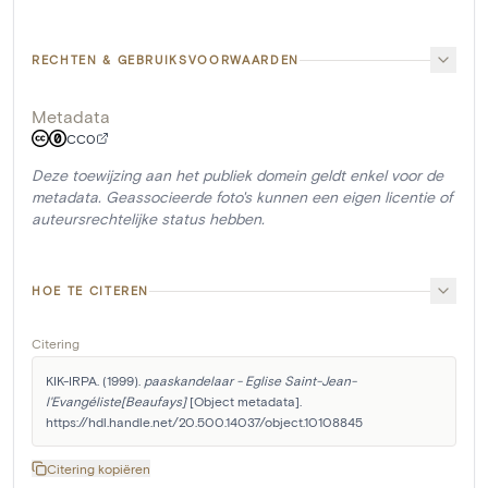
RECHTEN & GEBRUIKSVOORWAARDEN
Metadata
CC0
Deze toewijzing aan het publiek domein geldt enkel voor de
metadata. Geassocieerde foto's kunnen een eigen licentie of
auteursrechtelijke status hebben.
HOE TE CITEREN
Citering
KIK-IRPA. (1999). 
paaskandelaar - Eglise Saint-Jean-
l'Evangéliste[Beaufays]
 [Object metadata]. 
https://hdl.handle.net/20.500.14037/object.10108845
Citering kopiëren