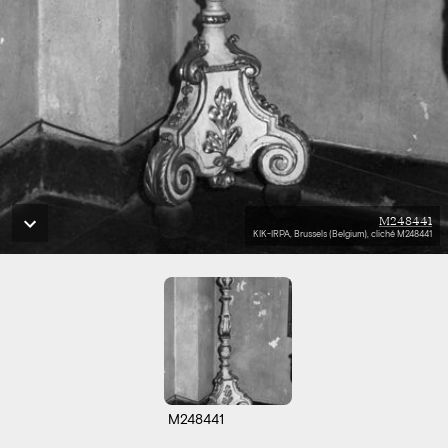
M248441
KIK-IRPA, Brussels (Belgium), cliché M248441
M248441