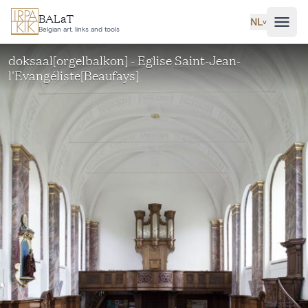
Ga naar hoofdinhoud
BALaT
NL
˅
Belgian art, links and tools
doksaal[orgelbalkon] - Eglise Saint-Jean-
l'Evangéliste[Beaufays]