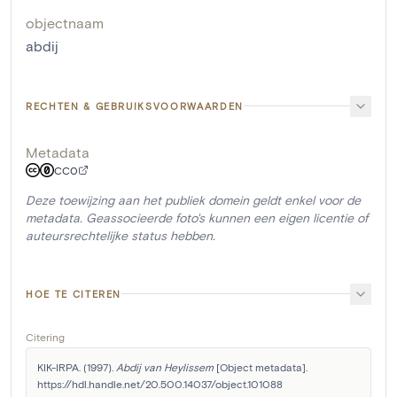
objectnaam
abdij
RECHTEN & GEBRUIKSVOORWAARDEN
Metadata
CC0
Deze toewijzing aan het publiek domein geldt enkel voor de
metadata. Geassocieerde foto's kunnen een eigen licentie of
auteursrechtelijke status hebben.
HOE TE CITEREN
Citering
KIK-IRPA. (1997). 
Abdij van Heylissem
 [Object metadata]. 
https://hdl.handle.net/20.500.14037/object.101088