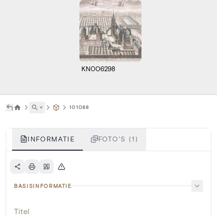
KN006298
˅
101088
INFORMATIE
FOTO'S (1)
BASISINFORMATIE
Titel