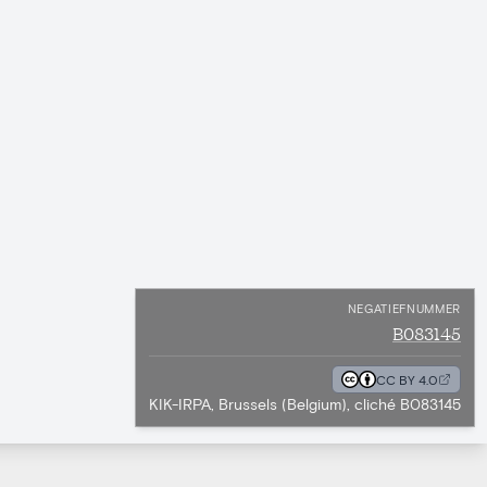
NEGATIEFNUMMER
B083145
CC BY 4.0
KIK-IRPA, Brussels (Belgium), cliché B083145