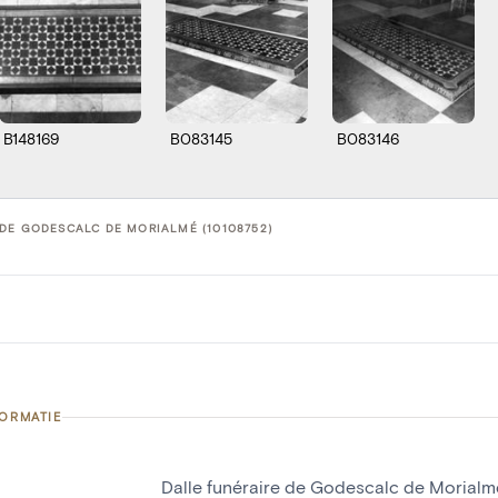
B148169
B083145
B083146
DE GODESCALC DE MORIALMÉ (10108752)
FORMATIE
Dalle funéraire de Godescalc de Morialm