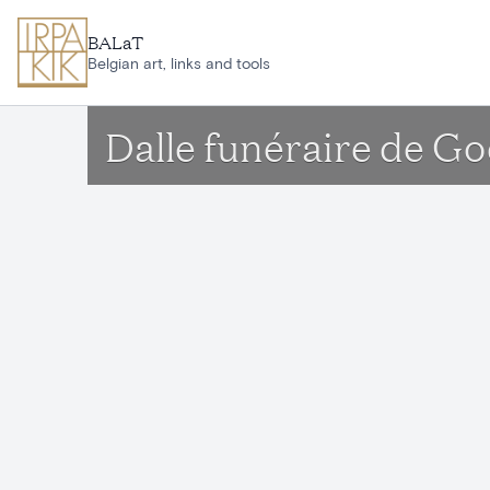
Ga naar hoofdinhoud
BALaT
Belgian art, links and tools
Dalle funéraire de G