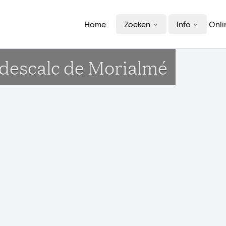
Home
Zoeken
Info
Onli
odescalc de Morialmé