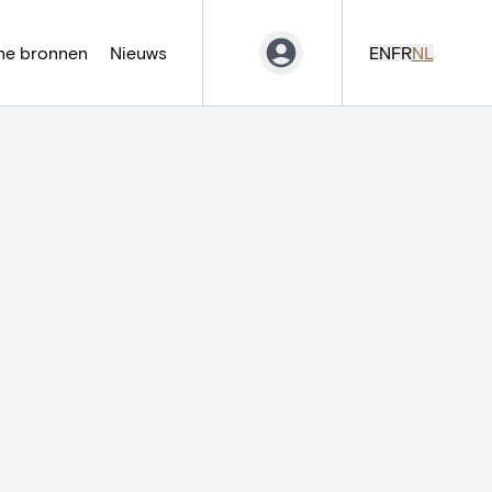
ne bronnen
Nieuws
EN
FR
NL