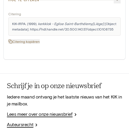
Citering
KIK-IRPA. (1999). 
kerkklok - Eglise Saint-Barthélemy[Liège]
 [Object 
metadata]. https://hdl.handle.net/20.500.14037/object.10108735
Citering kopiëren
Schrijf je in op onze nieuwsbrief
Iedere maand ontvang je het laatste nieuws van het KIK in
je mailbox.
Lees meer over onze nieuwsbrief
Auteursrecht