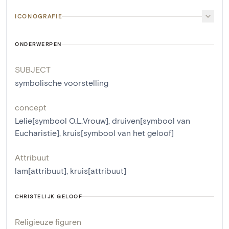
ICONOGRAFIE
ONDERWERPEN
SUBJECT
symbolische voorstelling
concept
Lelie[symbool O.L.Vrouw]
,
druiven[symbool van
Eucharistie]
,
kruis[symbool van het geloof]
Attribuut
lam[attribuut]
,
kruis[attribuut]
CHRISTELIJK GELOOF
Religieuze figuren