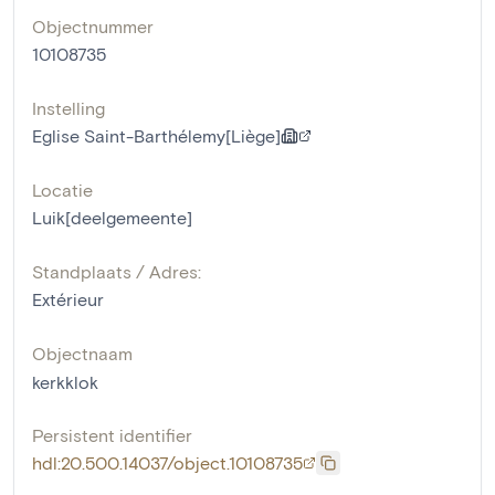
Objectnummer
10108735
Instelling
Eglise Saint-Barthélemy[Liège]
Locatie
Luik[deelgemeente]
Standplaats / Adres:
Extérieur
Objectnaam
kerkklok
Persistent identifier
hdl:20.500.14037/object.10108735