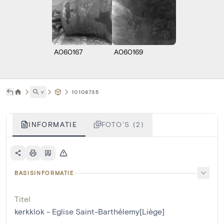
A060167
A060169
˅
10108735
INFORMATIE
FOTO'S (2)
BASISINFORMATIE
Titel
kerkklok - Eglise Saint-Barthélemy[Liège]