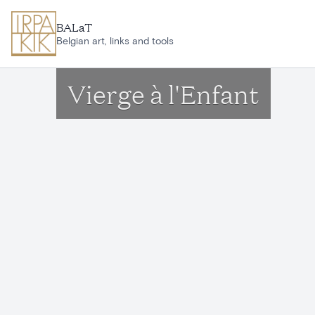
Ga naar hoofdinhoud
BALaT
Belgian art, links and tools
Vierge à l'Enfant