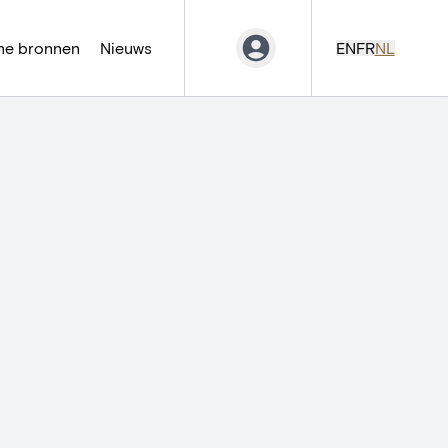
ne bronnen
Nieuws
EN
FR
NL