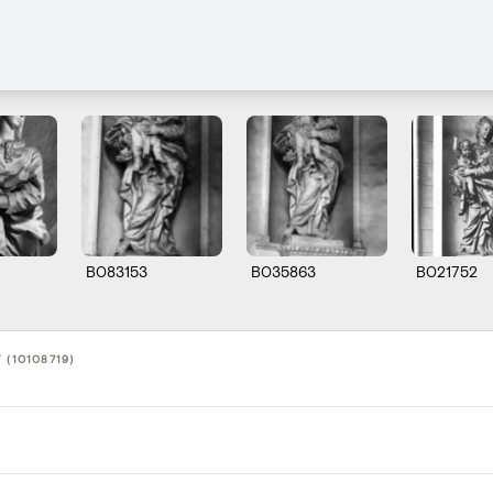
B083153
B035863
B021752
 (10108719)