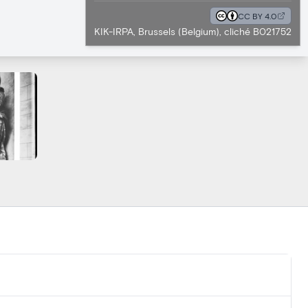
CC BY 4.0
KIK-IRPA, Brussels (Belgium), cliché B021752