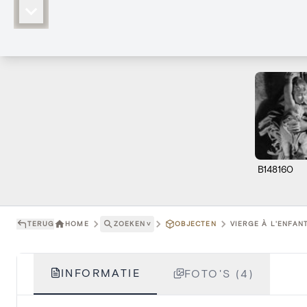
B148160
TERUG
HOME
ZOEKEN
˅
OBJECTEN
VIERGE À L'ENFANT
INFORMATIE
FOTO'S (4)