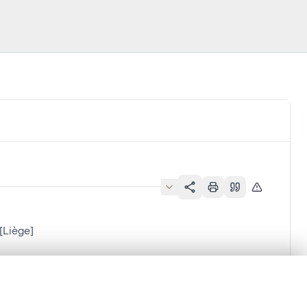
[Liège]
en verschuiven.