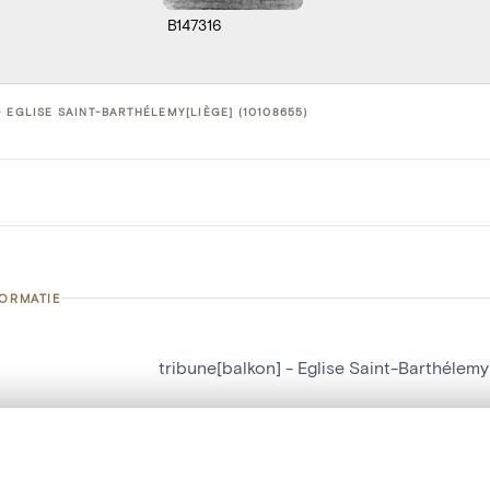
B147316
- EGLISE SAINT-BARTHÉLEMY[LIÈGE] (10108655)
FORMATIE
tribune[balkon] - Eglise Saint-Barthélemy
nummer
10108655
g
Eglise Saint-Barthélemy[Liège]
t een schuifbalk om ze te vergelijken — met gesynchroniseerd zoomen 