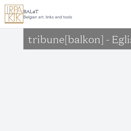
Ga naar hoofdinhoud
BALaT
Belgian art, links and tools
tribune[balkon] - Egl