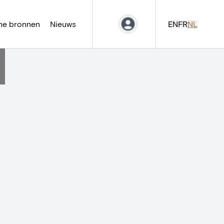
ne bronnen
Nieuws
EN
FR
NL