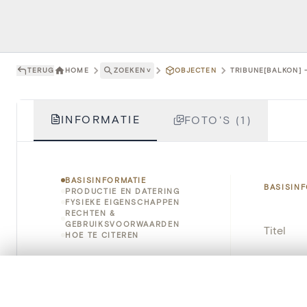
TERUG
HOME
ZOEKEN
˅
OBJECTEN
TRIBUNE[BALKON] 
INFORMATIE
FOTO'S (1)
BASISINFORMATIE
BASISIN
PRODUCTIE EN DATERING
FYSIEKE EIGENSCHAPPEN
RECHTEN &
GEBRUIKSVOORWAARDEN
Titel
HOE TE CITEREN
Object
0/50 foto's
VERGELIJKINGSSET
Instellin
Zet je afbeeldingen naast elkaar, gelaagd of me