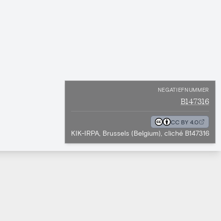
NEGATIEFNUMMER
B147316
CC BY 4.0
KIK-IRPA, Brussels (Belgium), cliché B147316