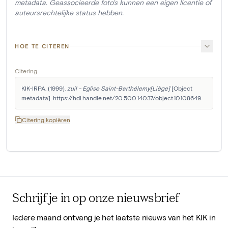
metadata. Geassocieerde foto's kunnen een eigen licentie of
auteursrechtelijke status hebben.
HOE TE CITEREN
Citering
KIK-IRPA. (1999). 
zuil - Eglise Saint-Barthélemy[Liège]
 [Object 
metadata]. https://hdl.handle.net/20.500.14037/object.10108649
Citering kopiëren
Schrijf je in op onze nieuwsbrief
Iedere maand ontvang je het laatste nieuws van het KIK in