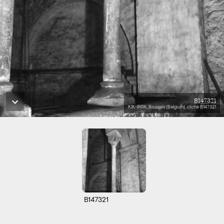
B147321
KIK-IRPA, Brussels (Belgium), cliché B147321
B147321