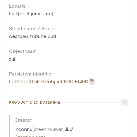
Locatie
Luik[deelgemeente]
Standplaats / Adres:
westbau, tribune Sud
Objectnaam
zuil
Persistent identifier
hdl:20.500.14037/object.10108649
PRODUCTIE EN DATERING
Creator
inconnu
(
steenhouwer
)
Creation date