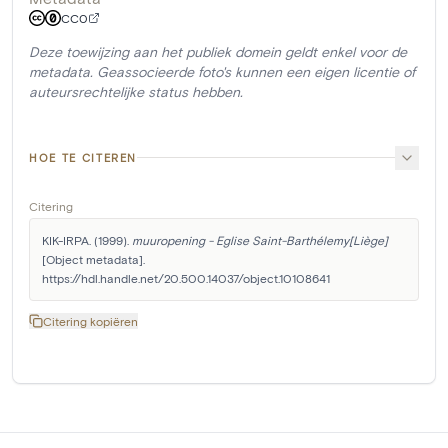
CC0
Deze toewijzing aan het publiek domein geldt enkel voor de
metadata. Geassocieerde foto's kunnen een eigen licentie of
auteursrechtelijke status hebben.
HOE TE CITEREN
Citering
KIK-IRPA. (1999). 
muuropening - Eglise Saint-Barthélemy[Liège]
[Object metadata]. 
https://hdl.handle.net/20.500.14037/object.10108641
Citering kopiëren