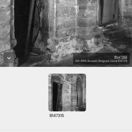
B147315
KIK-IRPA, Brussels (Belgium), cliché B147315
B147315